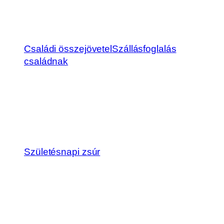
Családi összejövetel
Szállásfoglalás
családnak
Születésnapi zsúr