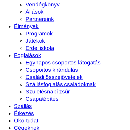
Vendégkönyv
Állások
Partnereink
Élmények
Programok
Játékok
Erdei iskola
Foglalások
Egynapos csoportos látogatás
Csoportos kirándulás
Családi összejövetelek
Szállásfoglalás családoknak
Születésnapi zsúr
Csapatépítés
Szállás
Étkezés
Öko-tudat
Cégeknek