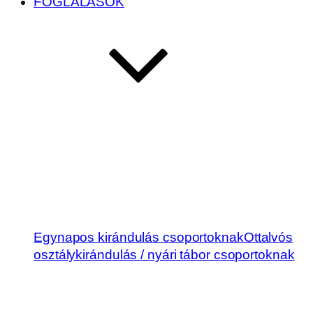
FOGLALÁSOK
Egynapos kirándulás csoportoknak
Ottalvós
osztálykirándulás / nyári tábor csoportoknak