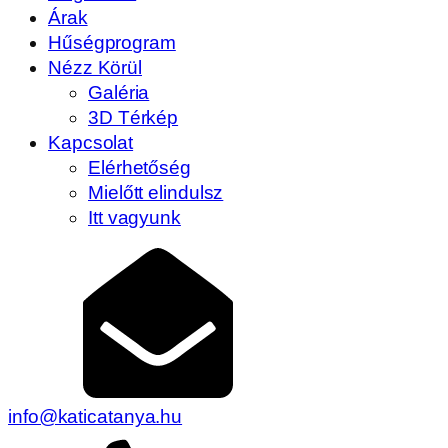
Árak
Hűségprogram
Nézz Körül
Galéria
3D Térkép
Kapcsolat
Elérhetőség
Mielőtt elindulsz
Itt vagyunk
info@katicatanya.hu