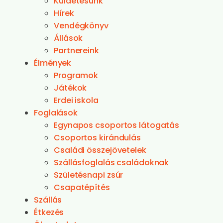
Küldetésünk
Hírek
Vendégkönyv
Állások
Partnereink
Élmények
Programok
Játékok
Erdei iskola
Foglalások
Egynapos csoportos látogatás
Csoportos kirándulás
Családi összejövetelek
Szállásfoglalás családoknak
Születésnapi zsúr
Csapatépítés
Szállás
Étkezés