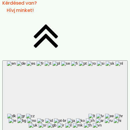
Eszköztár elrejtése
Alapértelmezett
Olvasható betűtípus
Sormagasság
Alapértelmezett