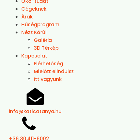
Öko-tudat
Cégeknek
Árak
Hűségprogram
Nézz Körül
Galéria
3D Térkép
Kapcsolat
Elérhetőség
Mielőtt elindulsz
Itt vagyunk
info@katicatanya.hu
+36 30 411-6002