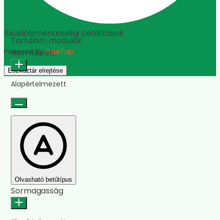
Címek kiemelése
Animációk leállítása
Hivatkozások kiemelése
Beállítások visszaállítása