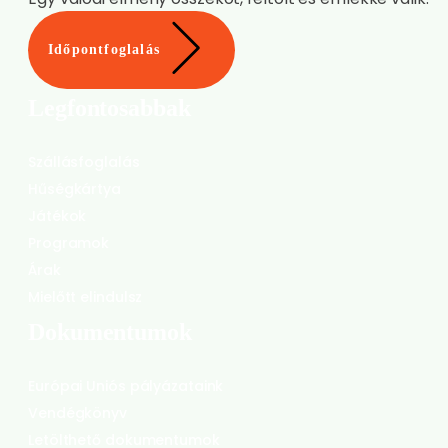
Európai Uniós pályázataink
Vendégkönyv
Letölthető dokumentumok
Nyitvatartás
Ma NYITVA vagyunk:
10:00-19:00
© 2026 Katica Tanya Élményközpont. | Minden jog
fenntartva.
ÁSZF
Adatvédelem
Impresszum
Foglalási feltételek
Készítette: