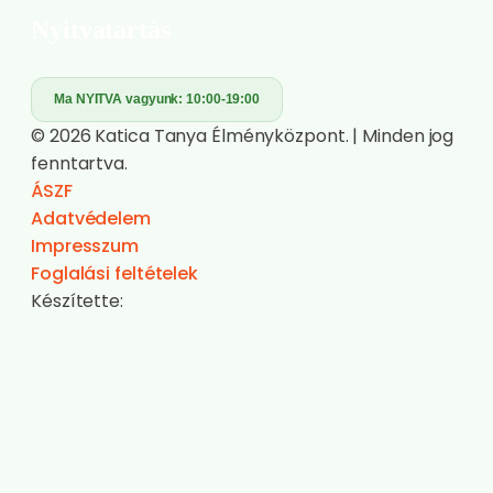
Kérdésed van?
Hívj minket!
Magyar