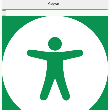
Kurzor
Betűköz
Szöveg igazítása
Sormagasság
Szín modulok
Kontraszt
Kontraszt
Monokromatikus
Orientáció modulok
Olvasási sor
Olvasási maszk
Képek elrejtése