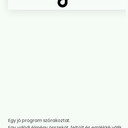
Egy jó program szórakoztat.
Egy valódi élmény összeköt, feltölt és emlékké válik.
Időpontfoglalás
Legfontosabbak
Szállásfoglalás
Hűségkártya
Játékok
Programok
Árak
Mielőtt elindulsz
Dokumentumok