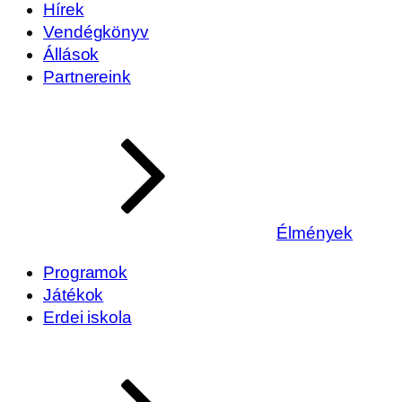
Hírek
Vendégkönyv
Állások
Partnereink
Élmények
Programok
Játékok
Erdei iskola