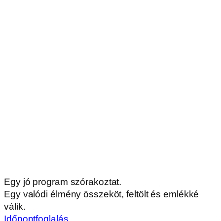
Egy jó program szórakoztat.
Egy valódi élmény összeköt, feltölt és emlékké
válik.
Időpontfoglalás