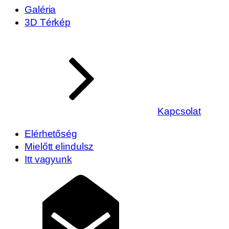
Galéria
3D Térkép
Kapcsolat
Elérhetőség
Mielőtt elindulsz
Itt vagyunk