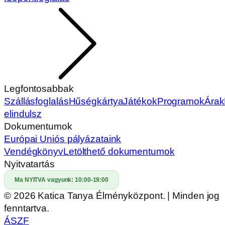
Legfontosabbak
Szállásfoglalás
Hűségkártya
Játékok
Programok
Árak
elindulsz
Dokumentumok
Európai Uniós pályázataink
Vendégkönyv
Letölthető dokumentumok
Nyitvatartás
Ma NYITVA vagyunk:
10:00-19:00
© 2026 Katica Tanya Élményközpont. | Minden jog
fenntartva.
ÁSZF