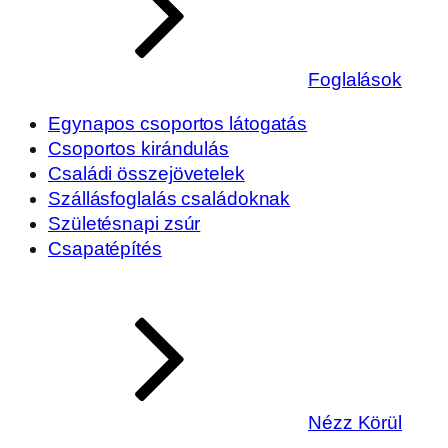
Foglalások
Egynapos csoportos látogatás
Csoportos kirándulás
Családi összejövetelek
Szállásfoglalás családoknak
Születésnapi zsúr
Csapatépítés
Nézz Körül