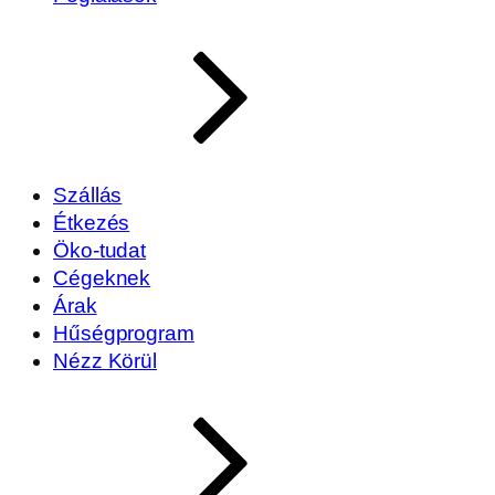
Szállás
Étkezés
Öko-tudat
Cégeknek
Árak
Hűségprogram
Nézz Körül