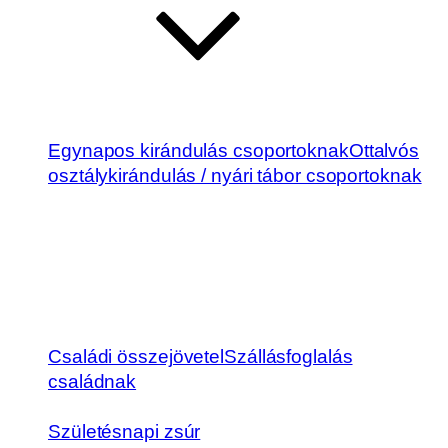
Egynapos kirándulás csoportoknak
Ottalvós
osztálykirándulás / nyári tábor csoportoknak
Családi összejövetel
Szállásfoglalás
családnak
Születésnapi zsúr