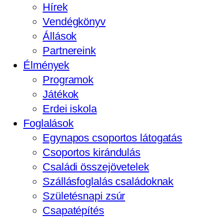
Hírek
Vendégkönyv
Állások
Partnereink
Élmények
Programok
Játékok
Erdei iskola
Foglalások
Egynapos csoportos látogatás
Csoportos kirándulás
Családi összejövetelek
Szállásfoglalás családoknak
Születésnapi zsúr
Csapatépítés