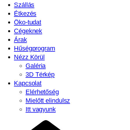
Szállás
Étkezés
Öko-tudat
Cégeknek
Árak
Hűségprogram
Nézz Körül
Galéria
3D Térkép
Kapcsolat
Elérhetőség
Mielőtt elindulsz
Itt vagyunk