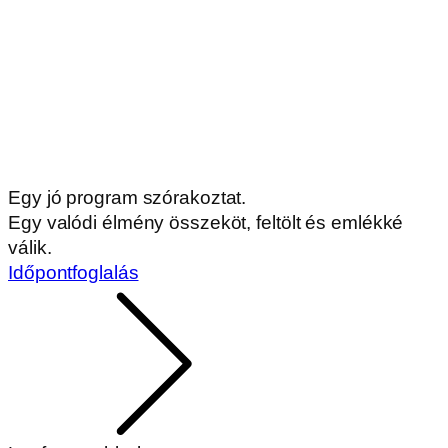
Egy jó program szórakoztat.
Egy valódi élmény összeköt, feltölt és emlékké
válik.
Időpontfoglalás