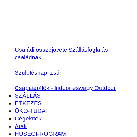
Családi összejövetel
Szállásfoglalás
családnak
Születésnapi zsúr
Csapatépítők - Indoor és/vagy Outdoor
SZÁLLÁS
ÉTKEZÉS
ÖKO-TUDAT
Cégeknek
Árak
HŰSÉGPROGRAM