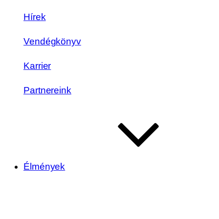
Hírek
Vendégkönyv
Karrier
Partnereink
Élmények