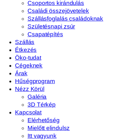
Csoportos kirándulás
Családi összejövetelek
Szállásfoglalás családoknak
Születésnapi zsúr
Csapatépítés
Szállás
Étkezés
Öko-tudat
Cégeknek
Árak
Hűségprogram
Nézz Körül
Galéria
3D Térkép
Kapcsolat
Elérhetőség
Mielőtt elindulsz
Itt vagyunk