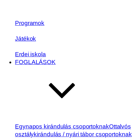
Programok
Játékok
Erdei iskola
FOGLALÁSOK
Egynapos kirándulás csoportoknak
Ottalvós
osztálykirándulás / nyári tábor csoportoknak