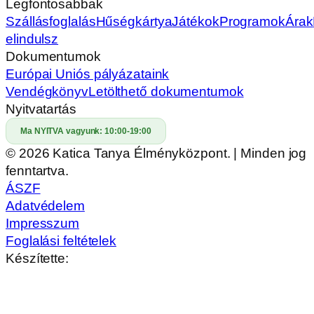
Legfontosabbak
Szállásfoglalás
Hűségkártya
Játékok
Programok
Árak
elindulsz
Dokumentumok
Európai Uniós pályázataink
Vendégkönyv
Letölthető dokumentumok
Nyitvatartás
Ma NYITVA vagyunk:
10:00-19:00
© 2026 Katica Tanya Élményközpont. | Minden jog
fenntartva.
ÁSZF
Adatvédelem
Impresszum
Foglalási feltételek
Készítette: