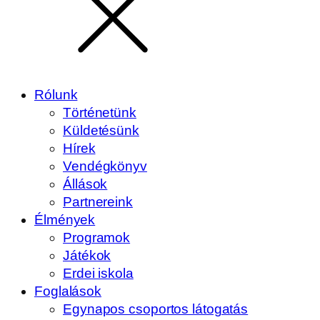
Rólunk
Történetünk
Küldetésünk
Hírek
Vendégkönyv
Állások
Partnereink
Élmények
Programok
Játékok
Erdei iskola
Foglalások
Egynapos csoportos látogatás