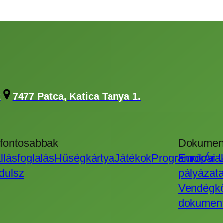
2
7477 Patca, Katica Tanya 1.
fontosabbak
Dokumen
llásfoglalás
Hűségkártya
Játékok
Programok
Európai 
Ára
ndulsz
pályázata
Vendégk
dokumen