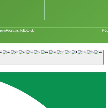
szum
Foglalási feltételek
Kés