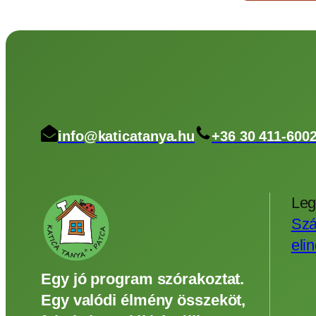
info@katicatanya.hu
+36 30 411-600
Leg
Szá
eli
Egy jó program szórakoztat.
Egy valódi élmény összeköt,