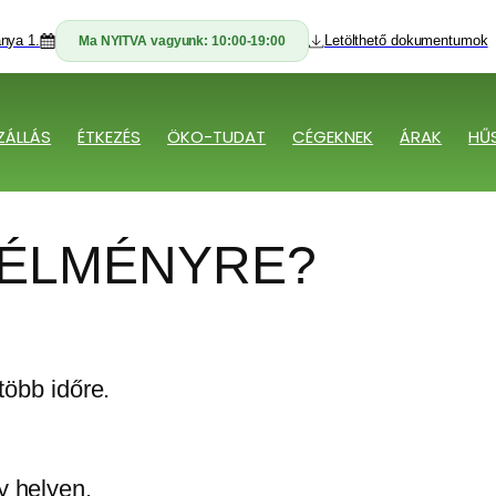
nya 1.
Letölthető dokumentumok
Ma NYITVA vagyunk:
10:00-19:00
ZÁLLÁS
ÉTKEZÉS
ÖKO-TUDAT
CÉGEKNEK
ÁRAK
HŰ
 ÉLMÉNYRE?
több időre.
y helyen.