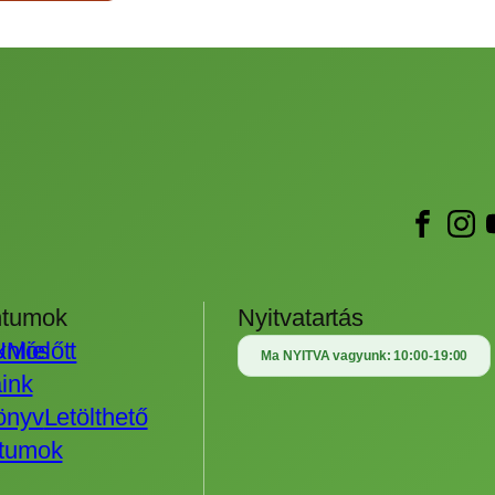
tumok
Nyitvatartás
Uniós
k
Mielőtt
Ma NYITVA vagyunk:
10:00-19:00
ink
önyv
Letölthető
tumok