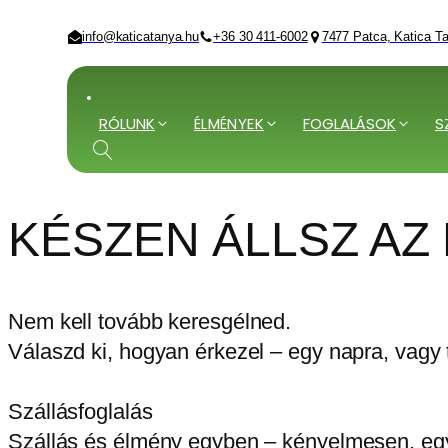
info@katicatanya.hu
+36 30 411-6002
7477 Patca, Katica Ta
RÓLUNK
ÉLMÉNYEK
FOGLALÁSOK
S
KÉSZEN ÁLLSZ AZ
Nem kell tovább keresgélned.
Válaszd ki, hogyan érkezel – egy napra, vagy 
Szállásfoglalás
Szállás és élmény egyben – kényelmesen, eg