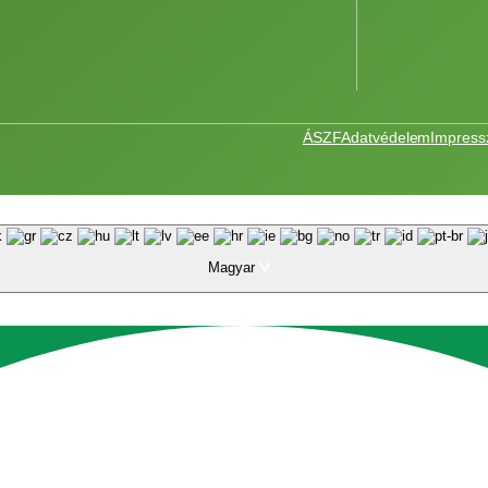
ÁSZF
Adatvédelem
Impres
Magyar