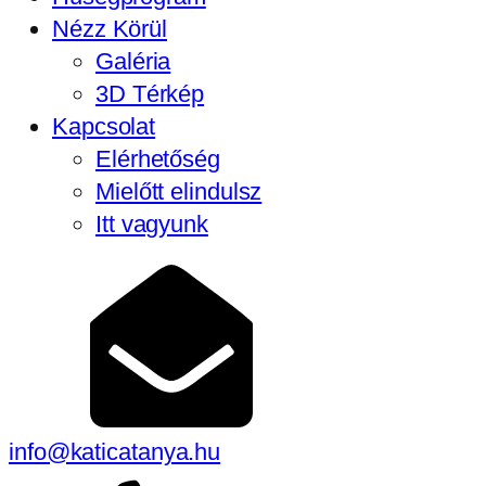
Nézz Körül
Galéria
3D Térkép
Kapcsolat
Elérhetőség
Mielőtt elindulsz
Itt vagyunk
info@katicatanya.hu