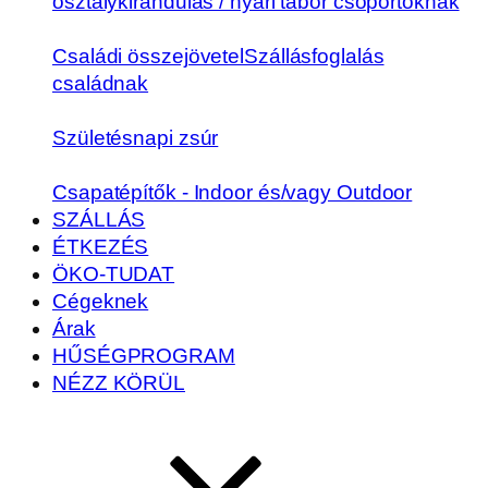
osztálykirándulás / nyári tábor csoportoknak
Családi összejövetel
Szállásfoglalás
családnak
Születésnapi zsúr
Csapatépítők - Indoor és/vagy Outdoor
SZÁLLÁS
ÉTKEZÉS
ÖKO-TUDAT
Cégeknek
Árak
HŰSÉGPROGRAM
NÉZZ KÖRÜL