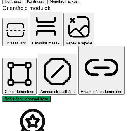
Kontraszt
Kontraszt
Monokromatikus
Orientáció modulok
Olvasási sor
Olvasási maszk
Képek elrejtése
Címek kiemelése
Animációk leállítása
Hivatkozások kiemelése
Beállítások visszaállítása