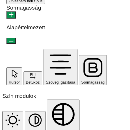
Olvasható betűtípus
Sormagasság
Alapértelmezett
Kurzor
Betűköz
Szöveg igazítása
Sormagasság
Szín modulok