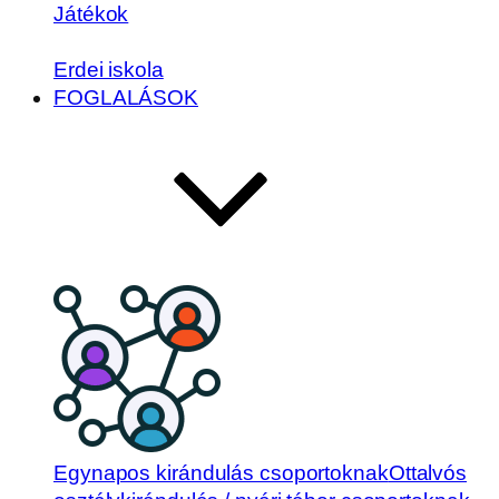
Játékok
Erdei iskola
FOGLALÁSOK
Egynapos kirándulás csoportoknak
Ottalvós