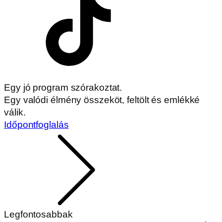
Egy jó program szórakoztat.
Egy valódi élmény összeköt, feltölt és emlékké
válik.
Időpontfoglalás
Legfontosabbak