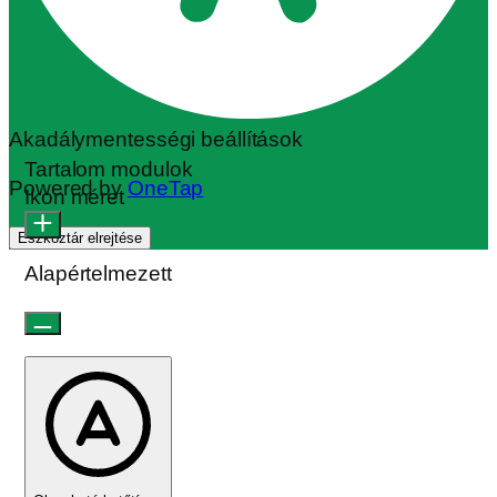
Akadálymentességi beállítások
Tartalom modulok
Powered by
OneTap
Ikon méret
Eszköztár elrejtése
Alapértelmezett