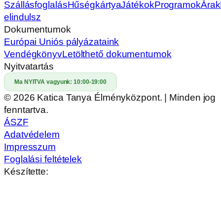
Szállásfoglalás
Hűségkártya
Játékok
Programok
Árak
elindulsz
Dokumentumok
Európai Uniós pályázataink
Vendégkönyv
Letölthető dokumentumok
Nyitvatartás
Ma NYITVA vagyunk:
10:00-19:00
© 2026 Katica Tanya Élményközpont. | Minden jog
fenntartva.
ÁSZF
Adatvédelem
Impresszum
Foglalási feltételek
Készítette: