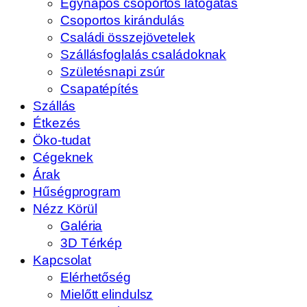
Egynapos csoportos látogatás
Csoportos kirándulás
Családi összejövetelek
Szállásfoglalás családoknak
Születésnapi zsúr
Csapatépítés
Szállás
Étkezés
Öko-tudat
Cégeknek
Árak
Hűségprogram
Nézz Körül
Galéria
3D Térkép
Kapcsolat
Elérhetőség
Mielőtt elindulsz