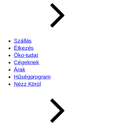
Szállás
Étkezés
Öko-tudat
Cégeknek
Árak
Hűségprogram
Nézz Körül