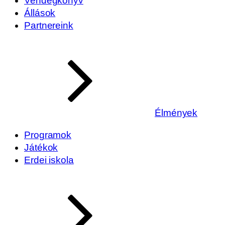
Vendégkönyv
Állások
Partnereink
Élmények
Programok
Játékok
Erdei iskola