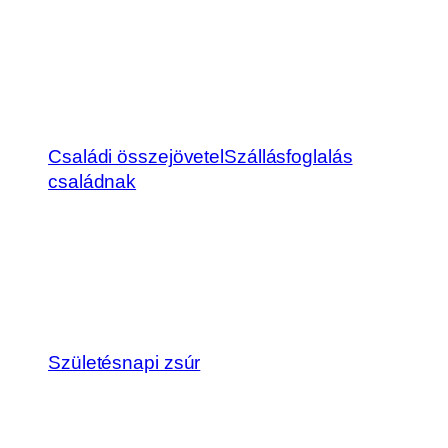
Családi összejövetel
Szállásfoglalás
családnak
Születésnapi zsúr