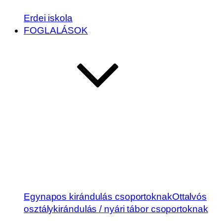
Erdei iskola
FOGLALÁSOK
Egynapos kirándulás csoportoknak
Ottalvós
osztálykirándulás / nyári tábor csoportoknak