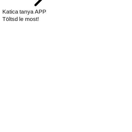
Katica tanya APP
Töltsd le most!
Hírlevél feliratkozás
Név
Feliratkozás