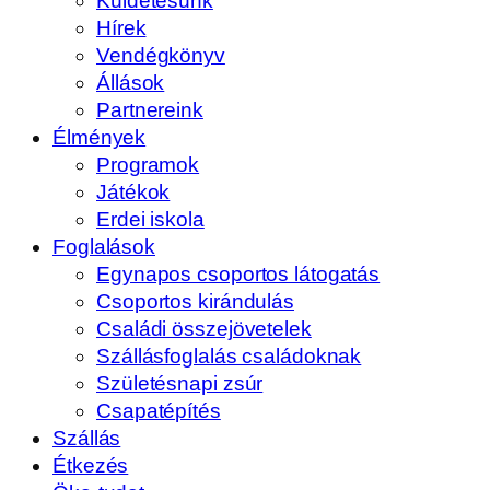
Küldetésünk
Hírek
Vendégkönyv
Állások
Partnereink
Élmények
Programok
Játékok
Erdei iskola
Foglalások
Egynapos csoportos látogatás
Csoportos kirándulás
Családi összejövetelek
Szállásfoglalás családoknak
Születésnapi zsúr
Csapatépítés
Szállás
Étkezés