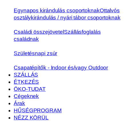
Egynapos kirándulás csoportoknak
Ottalvós
osztálykirándulás / nyári tábor csoportoknak
Családi összejövetel
Szállásfoglalás
családnak
Születésnapi zsúr
Csapatépítők - Indoor és/vagy Outdoor
SZÁLLÁS
ÉTKEZÉS
ÖKO-TUDAT
Cégeknek
Árak
HŰSÉGPROGRAM
NÉZZ KÖRÜL