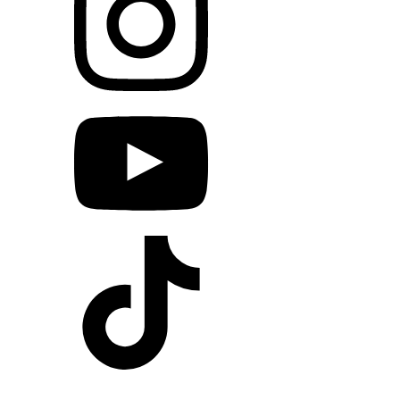
Egy jó program szórakoztat.
Egy valódi élmény összeköt, feltölt és emlékké
válik.
Időpontfoglalás
Legfontosabbak
Szállásfoglalás
Hűségkártya
Játékok
Programok
Árak
elindulsz
Dokumentumok