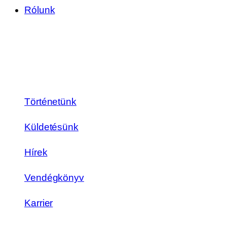
Rólunk
Történetünk
Küldetésünk
Hírek
Vendégkönyv
Karrier