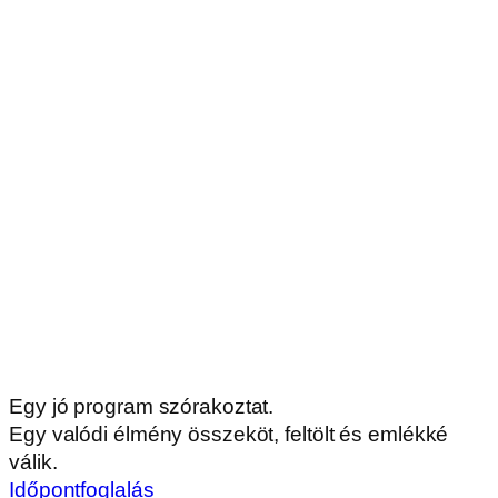
Európai Uniós pályázataink
Vendégkönyv
Letölthető dokumentumok
Nyitvatartás
Ma NYITVA vagyunk:
10:00-19:00
© 2026 Katica Tanya Élményközpont. | Minden jog
fenntartva.
ÁSZF
Adatvédelem
Impresszum
Foglalási feltételek
Készítette: