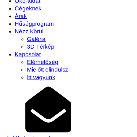
Öko-tudat
Cégeknek
Árak
Hűségprogram
Nézz Körül
Galéria
3D Térkép
Kapcsolat
Elérhetőség
Mielőtt elindulsz
Itt vagyunk