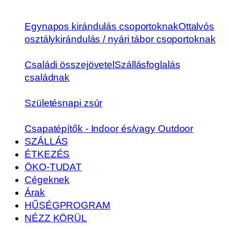
Egynapos kirándulás csoportoknak
Ottalvós
osztálykirándulás / nyári tábor csoportoknak
Családi összejövetel
Szállásfoglalás
családnak
Születésnapi zsúr
Csapatépítők - Indoor és/vagy Outdoor
SZÁLLÁS
ÉTKEZÉS
ÖKO-TUDAT
Cégeknek
Árak
HŰSÉGPROGRAM
NÉZZ KÖRÜL