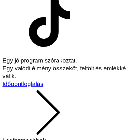
Egy jó program szórakoztat.
Egy valódi élmény összeköt, feltölt és emlékké
válik.
Időpontfoglalás