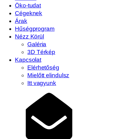
Öko-tudat
Cégeknek
Árak
Hűségprogram
Nézz Körül
Galéria
3D Térkép
Kapcsolat
Elérhetőség
Mielőtt elindulsz
Itt vagyunk