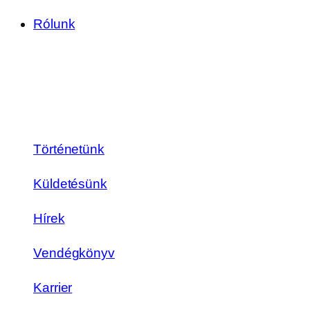
Rólunk
Történetünk
Küldetésünk
Hírek
Vendégkönyv
Karrier