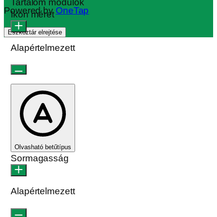
Tartalom modulok
Powered by
OneTap
Ikon méret
Eszköztár elrejtése
Alapértelmezett
Olvasható betűtípus
Sormagasság
Alapértelmezett