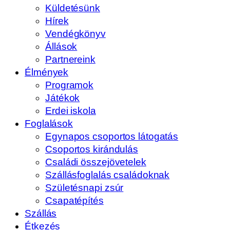
Küldetésünk
Hírek
Vendégkönyv
Állások
Partnereink
Élmények
Programok
Játékok
Erdei iskola
Foglalások
Egynapos csoportos látogatás
Csoportos kirándulás
Családi összejövetelek
Szállásfoglalás családoknak
Születésnapi zsúr
Csapatépítés
Szállás
Étkezés