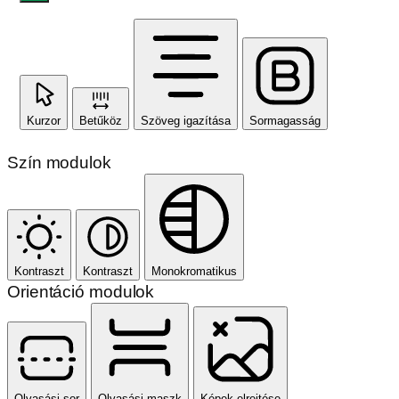
Kurzor
Betűköz
Szöveg igazítása
Sormagasság
Szín modulok
Kontraszt
Kontraszt
Monokromatikus
Orientáció modulok
Olvasási sor
Olvasási maszk
Képek elrejtése