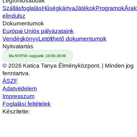
Legfontosabbak
Szállásfoglalás
Hűségkártya
Játékok
Programok
Árak
elindulsz
Dokumentumok
Európai Uniós pályázataink
Vendégkönyv
Letölthető dokumentumok
Nyitvatartás
Ma NYITVA vagyunk:
10:00-19:00
© 2026 Katica Tanya Élményközpont. | Minden jog
fenntartva.
ÁSZF
Adatvédelem
Impresszum
Foglalási feltételek
Készítette: