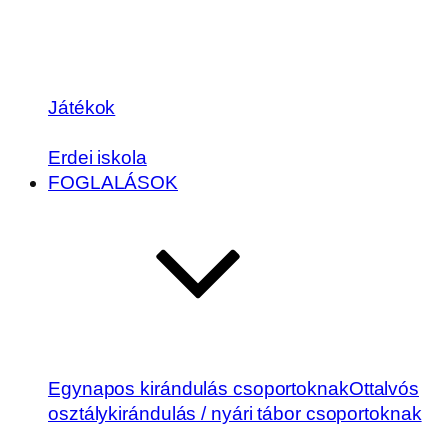
Játékok
Erdei iskola
FOGLALÁSOK
Egynapos kirándulás csoportoknak
Ottalvós
osztálykirándulás / nyári tábor csoportoknak