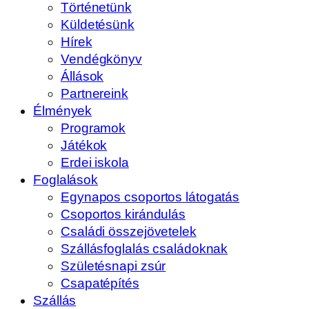
Történetünk
Küldetésünk
Hírek
Vendégkönyv
Állások
Partnereink
Élmények
Programok
Játékok
Erdei iskola
Foglalások
Egynapos csoportos látogatás
Csoportos kirándulás
Családi összejövetelek
Szállásfoglalás családoknak
Születésnapi zsúr
Csapatépítés
Szállás