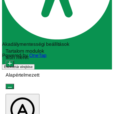
Akadálymentességi beállítások
Tartalom modulok
Powered by
OneTap
Ikon méret
Eszköztár elrejtése
Alapértelmezett