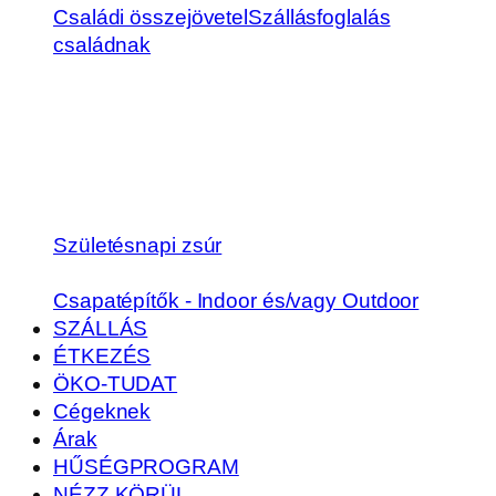
Családi összejövetel
Szállásfoglalás
családnak
Születésnapi zsúr
Csapatépítők - Indoor és/vagy Outdoor
SZÁLLÁS
ÉTKEZÉS
ÖKO-TUDAT
Cégeknek
Árak
HŰSÉGPROGRAM
NÉZZ KÖRÜL