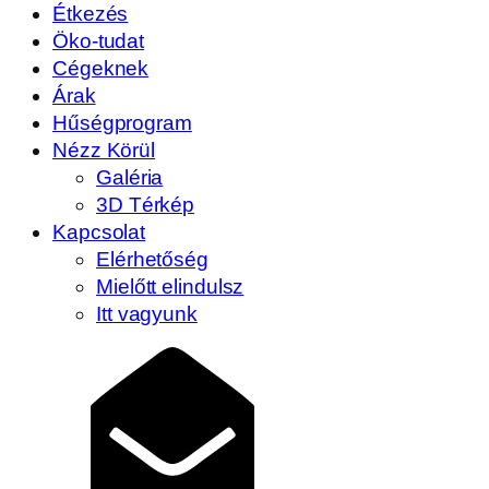
Étkezés
Öko-tudat
Cégeknek
Árak
Hűségprogram
Nézz Körül
Galéria
3D Térkép
Kapcsolat
Elérhetőség
Mielőtt elindulsz
Itt vagyunk