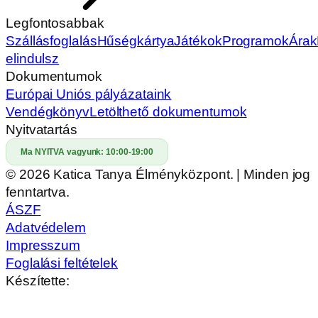
Legfontosabbak
Szállásfoglalás
Hűségkártya
Játékok
Programok
Árak
elindulsz
Dokumentumok
Európai Uniós pályázataink
Vendégkönyv
Letölthető dokumentumok
Nyitvatartás
Ma NYITVA vagyunk:
10:00-19:00
© 2026 Katica Tanya Élményközpont. | Minden jog
fenntartva.
ÁSZF
Adatvédelem
Impresszum
Foglalási feltételek
Készítette: