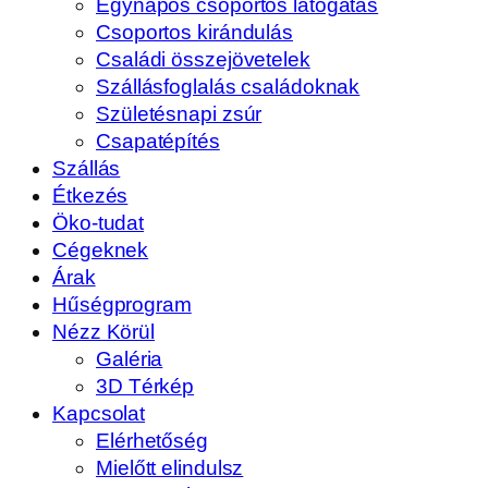
Egynapos csoportos látogatás
Csoportos kirándulás
Családi összejövetelek
Szállásfoglalás családoknak
Születésnapi zsúr
Csapatépítés
Szállás
Étkezés
Öko-tudat
Cégeknek
Árak
Hűségprogram
Nézz Körül
Galéria
3D Térkép
Kapcsolat
Elérhetőség
Mielőtt elindulsz