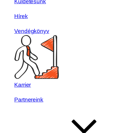
Küldetésünk
Hírek
Vendégkönyv
Karrier
Partnereink