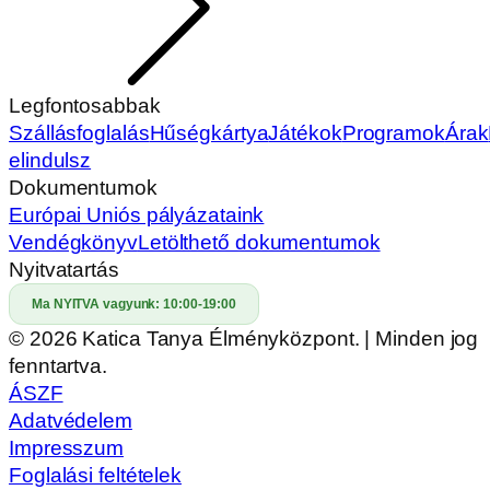
Legfontosabbak
Szállásfoglalás
Hűségkártya
Játékok
Programok
Árak
elindulsz
Dokumentumok
Európai Uniós pályázataink
Vendégkönyv
Letölthető dokumentumok
Nyitvatartás
Ma NYITVA vagyunk:
10:00-19:00
© 2026 Katica Tanya Élményközpont. | Minden jog
fenntartva.
ÁSZF
Adatvédelem
Impresszum
Foglalási feltételek