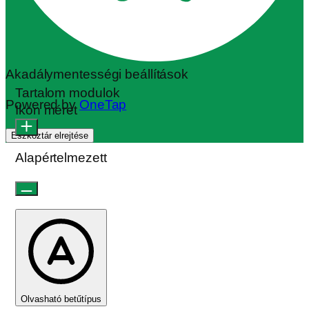
Akadálymentességi beállítások
Tartalom modulok
Powered by
OneTap
Ikon méret
Eszköztár elrejtése
Alapértelmezett
Olvasható betűtípus