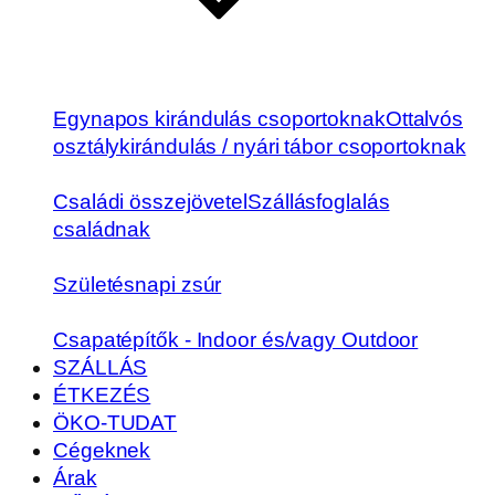
Egynapos kirándulás csoportoknak
Ottalvós
osztálykirándulás / nyári tábor csoportoknak
Családi összejövetel
Szállásfoglalás
családnak
Születésnapi zsúr
Csapatépítők - Indoor és/vagy Outdoor
SZÁLLÁS
ÉTKEZÉS
ÖKO-TUDAT
Cégeknek
Árak