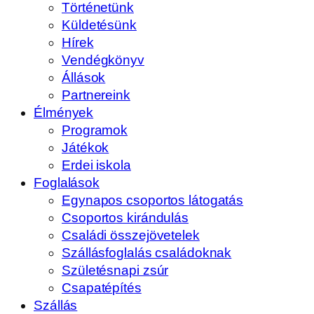
Történetünk
Küldetésünk
Hírek
Vendégkönyv
Állások
Partnereink
Élmények
Programok
Játékok
Erdei iskola
Foglalások
Egynapos csoportos látogatás
Csoportos kirándulás
Családi összejövetelek
Szállásfoglalás családoknak
Születésnapi zsúr
Csapatépítés
Szállás