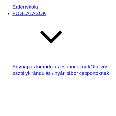
Erdei iskola
FOGLALÁSOK
Egynapos kirándulás csoportoknak
Ottalvós
osztálykirándulás / nyári tábor csoportoknak