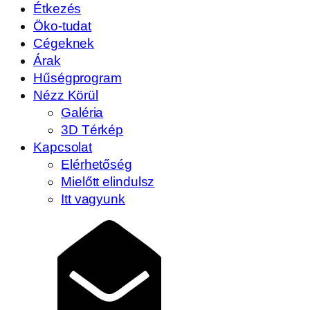
Étkezés
Öko-tudat
Cégeknek
Árak
Hűségprogram
Nézz Körül
Galéria
3D Térkép
Kapcsolat
Elérhetőség
Mielőtt elindulsz
Itt vagyunk