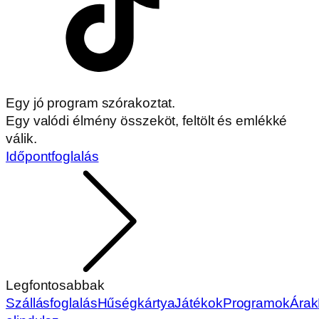
Egy jó program szórakoztat.
Egy valódi élmény összeköt, feltölt és emlékké
válik.
Időpontfoglalás
Legfontosabbak
Szállásfoglalás
Hűségkártya
Játékok
Programok
Árak