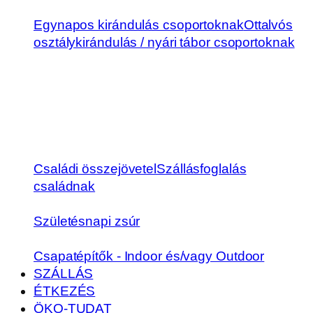
Egynapos kirándulás csoportoknak
Ottalvós
osztálykirándulás / nyári tábor csoportoknak
Családi összejövetel
Szállásfoglalás
családnak
Születésnapi zsúr
Csapatépítők - Indoor és/vagy Outdoor
SZÁLLÁS
ÉTKEZÉS
ÖKO-TUDAT