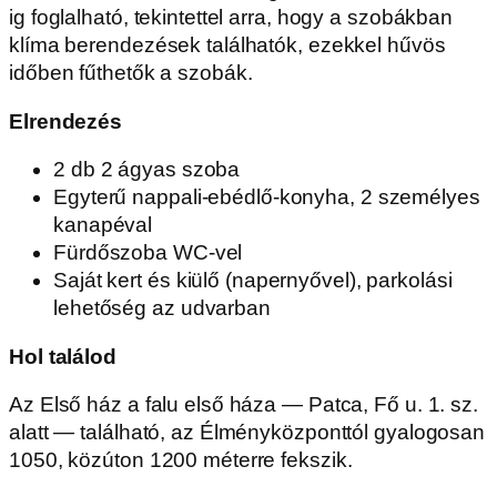
ig foglalható, tekintettel arra, hogy a szobákban
klíma berendezések találhatók, ezekkel hűvös
időben fűthetők a szobák.
Elrendezés
2 db 2 ágyas szoba
Egyterű nappali-ebédlő-konyha, 2 személyes
kanapéval
Fürdőszoba WC-vel
Saját kert és kiülő (napernyővel), parkolási
lehetőség az udvarban
Hol találod
Az Első ház a falu első háza — Patca, Fő u. 1. sz.
alatt — található, az Élményközponttól gyalogosan
1050, közúton 1200 méterre fekszik.