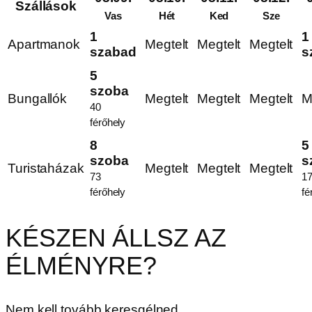
Szállások
Vas
Hét
Ked
Sze
1
1
Apartmanok
Megtelt
Megtelt
Megtelt
szabad
s
5
szoba
Bungallók
Megtelt
Megtelt
Megtelt
M
40
férőhely
8
5
szoba
s
Turistaházak
Megtelt
Megtelt
Megtelt
73
1
férőhely
fé
KÉSZEN ÁLLSZ AZ
ÉLMÉNYRE?
Nem kell tovább keresgélned.