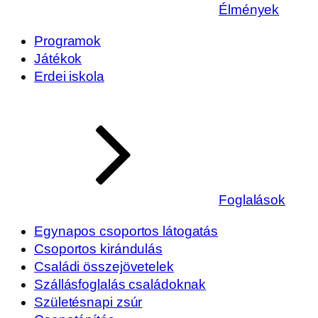
Élmények
Programok
Játékok
Erdei iskola
Foglalások
Egynapos csoportos látogatás
Csoportos kirándulás
Családi összejövetelek
Szállásfoglalás családoknak
Születésnapi zsúr