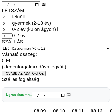
📅
LÉTSZÁM
felnőtt
gyermek (2-18 év)
0-2 év (külön ágyon)
i
0-2 év
i
SZÁLLÁS
Várható összeg:
0
Ft
(idegenforgalmi adóval együtt)
TOVÁBB AZ ADATOKHOZ
Szállás foglaltság
📅
Ugrás dátumra:
08.09.
08.10.
08.11.
08.12.