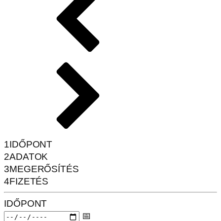
1
IDŐPONT
2
ADATOK
3
MEGERŐSÍTÉS
4
FIZETÉS
IDŐPONT
📅