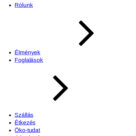
Rólunk
Élmények
Foglalások
Szállás
Étkezés
Öko-tudat