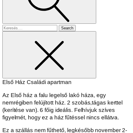
Search
for
Első Ház Családi apartman
Az Első ház a falu legelső lakó háza, egy
nemrégiben felújított ház. 2 szobás,tágas kerttel
(kerítése van). 6 főig ideális. Felhívjuk szíves
figyelmét, hogy ez a ház fűtéssel nincs ellátva.
Ez a szállás nem fűthető, legkésőbb november 2-