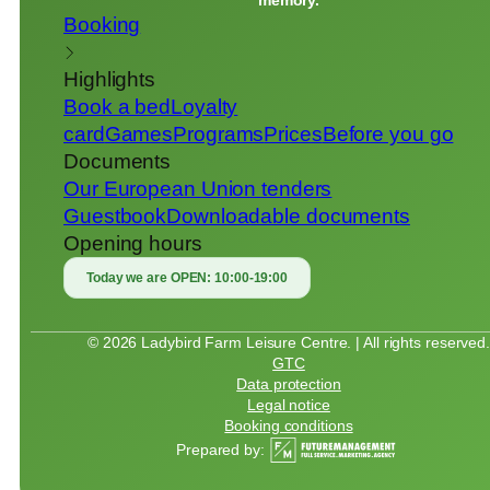
memory.
Booking
Highlights
Book a bed
Loyalty
card
Games
Programs
Prices
Before you go
Documents
Our European Union tenders
Guestbook
Downloadable documents
Opening hours
Today we are OPEN:
10:00-19:00
© 2026 Ladybird Farm Leisure Centre. | All rights reserved
GTC
Data protection
Legal notice
Booking conditions
Prepared by: