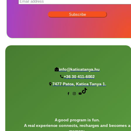
Subscribe
info@katicatanya.hu
+36 30 411-6002
7477 Patca, Katica Tanya 1.
A good program is fun.
A real experience connects, recharges and becomes a