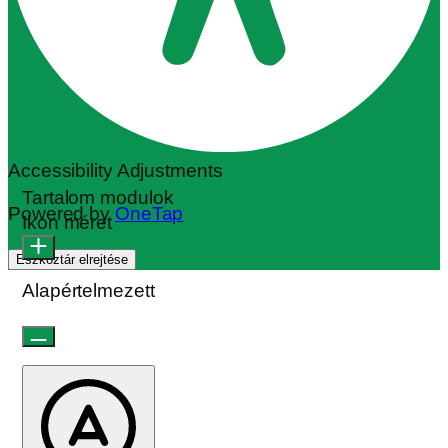
Accessibility Adjustments
Tartalom modulok
Powered by
OneTap
Ikon méret
Eszköztár elrejtése
Alapértelmezett