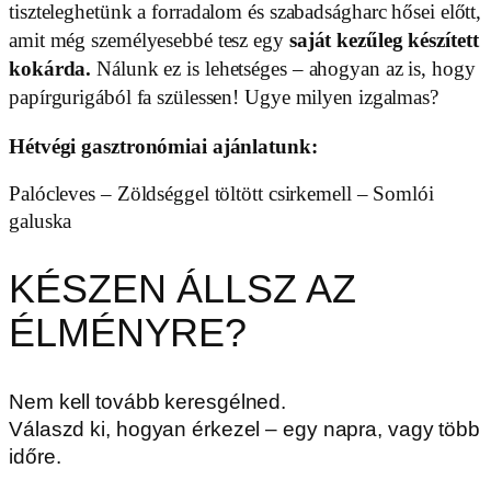
tiszteleghetünk a forradalom és szabadságharc hősei előtt,
amit még személyesebbé tesz egy
saját kezűleg készített
kokárda.
Nálunk ez is lehetséges – ahogyan az is, hogy
papírgurigából fa szülessen! Ugye milyen izgalmas?
Hétvégi gasztronómiai ajánlatunk:
Palócleves – Zöldséggel töltött csirkemell – Somlói
galuska
KÉSZEN ÁLLSZ AZ
ÉLMÉNYRE?
Nem kell tovább keresgélned.
Válaszd ki, hogyan érkezel – egy napra, vagy több
időre.