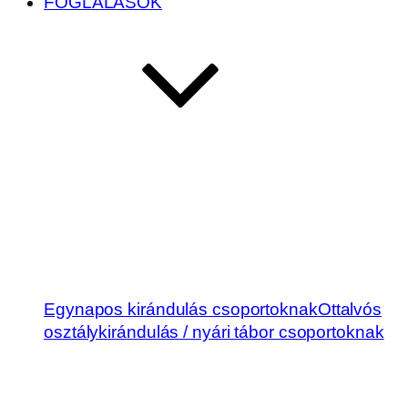
FOGLALÁSOK
Egynapos kirándulás csoportoknak
Ottalvós
osztálykirándulás / nyári tábor csoportoknak