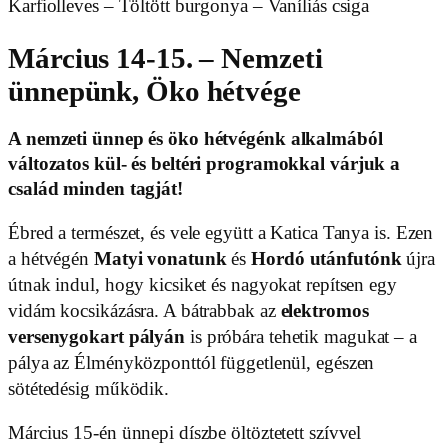
Karfiolleves – Töltött burgonya – Vaníliás csiga
Március 14-15. – Nemzeti
ünnepünk, Öko hétvége
A nemzeti ünnep és öko hétvégénk alkalmából
változatos kül- és beltéri programokkal várjuk a
család minden tagját!
Ébred a természet, és vele együtt a Katica Tanya is. Ezen
a hétvégén
Matyi vonatunk
és
Hordó utánfutónk
újra
útnak indul, hogy kicsiket és nagyokat repítsen egy
vidám kocsikázásra. A bátrabbak az
elektromos
versenygokart pályán
is próbára tehetik magukat – a
pálya az Élményközponttól függetlenül, egészen
sötétedésig működik.
Március 15-én ünnepi díszbe öltöztetett szívvel