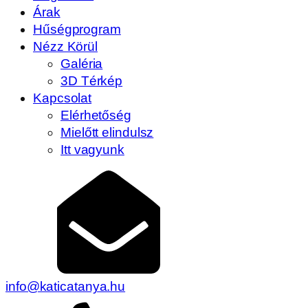
Árak
Hűségprogram
Nézz Körül
Galéria
3D Térkép
Kapcsolat
Elérhetőség
Mielőtt elindulsz
Itt vagyunk
info@katicatanya.hu