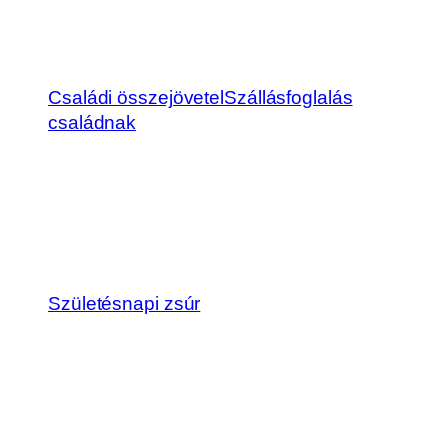
Családi összejövetel
Szállásfoglalás
családnak
Születésnapi zsúr