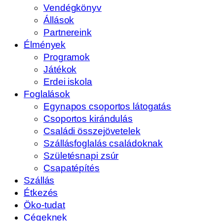
Vendégkönyv
Állások
Partnereink
Élmények
Programok
Játékok
Erdei iskola
Foglalások
Egynapos csoportos látogatás
Csoportos kirándulás
Családi összejövetelek
Szállásfoglalás családoknak
Születésnapi zsúr
Csapatépítés
Szállás
Étkezés
Öko-tudat
Cégeknek