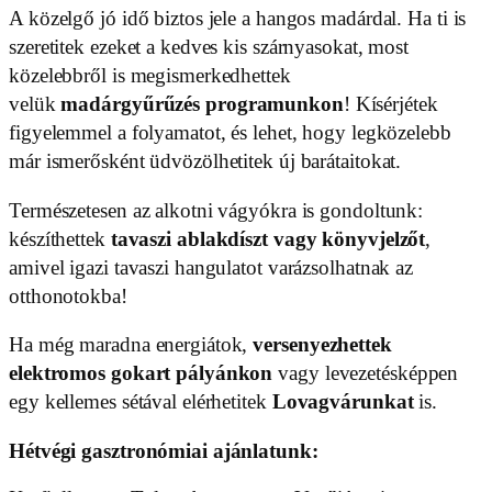
A közelgő jó idő biztos jele a hangos madárdal. Ha ti is
szeretitek ezeket a kedves kis szárnyasokat, most
közelebbről is megismerkedhettek
velük
madárgyűrűzés programunkon
! Kísérjétek
figyelemmel a folyamatot, és lehet, hogy legközelebb
már ismerősként üdvözölhetitek új barátaitokat.
Természetesen az alkotni vágyókra is gondoltunk:
készíthettek
tavaszi ablakdíszt vagy könyvjelzőt
,
amivel igazi tavaszi hangulatot varázsolhatnak az
otthonotokba!
Ha még maradna energiátok,
versenyezhettek
elektromos gokart pályánkon
vagy levezetésképpen
egy kellemes sétával elérhetitek
Lovagvárunkat
is.
Hétvégi gasztronómiai ajánlatunk: