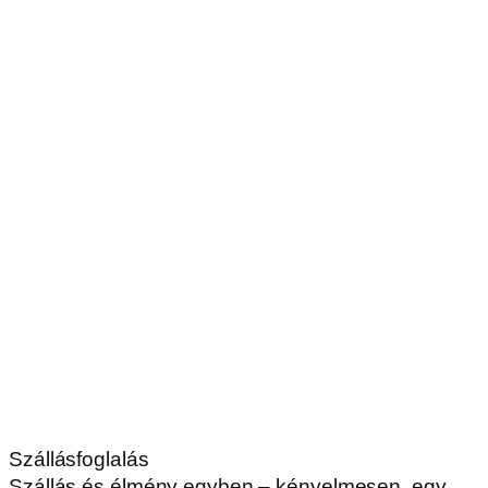
Szállásfoglalás
Szállás és élmény egyben – kényelmesen, egy