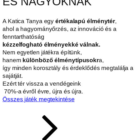
ÉS NAGYOKNAK
A Katica Tanya egy
értékalapú élménytér
,
ahol a hagyományőrzés, az innováció és a
fenntarthatóság
kézzelfogható élményekké válnak.
Nem egyetlen játékra építünk,
hanem
különböző élménytípusokr
a,
így minden korosztály és érdeklődés megtalálja a
sajátját.
Ezért tér vissza a vendégeink
70%
-a évről évre, újra és újra.
Összes játék megtekintése