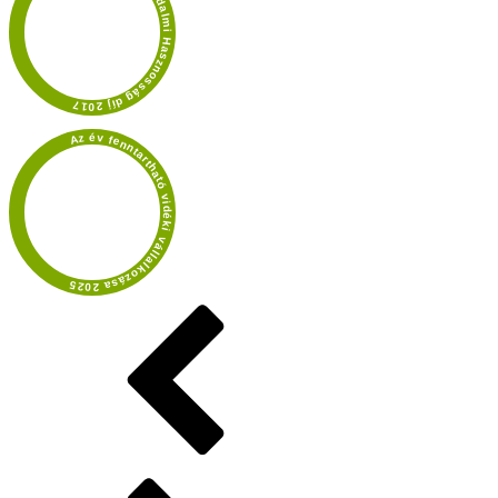
Provident Társadalmi Hasznosság díj 2017
Az év fenntartható vidéki vállalkozása 2025