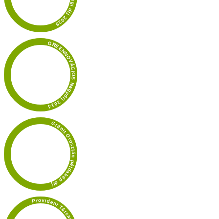
GREENNOVÁCIÓS Nagydíj 2014
Gránit Oroszlán példakép díj