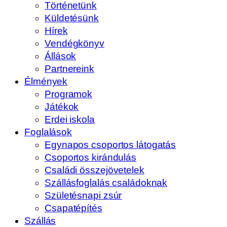
Történetünk
Küldetésünk
Hírek
Vendégkönyv
Állások
Partnereink
Élmények
Programok
Játékok
Erdei iskola
Foglalások
Egynapos csoportos látogatás
Csoportos kirándulás
Családi összejövetelek
Szállásfoglalás családoknak
Születésnapi zsúr
Csapatépítés
Szállás