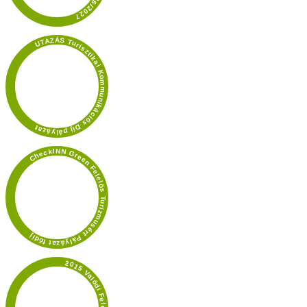
UTAZÁS Turisztikai Kommunikációs Díj pályázat
CheckINN Green Felelős Turizmusért Pályázat fődíj