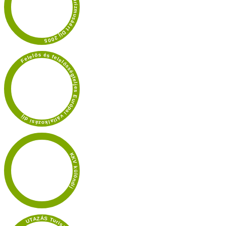
Dél-Dunántúl Turizmusáért Díj 2005
Felelős és felelősségteljes Európai vállalkozási díj
KKV különdíj