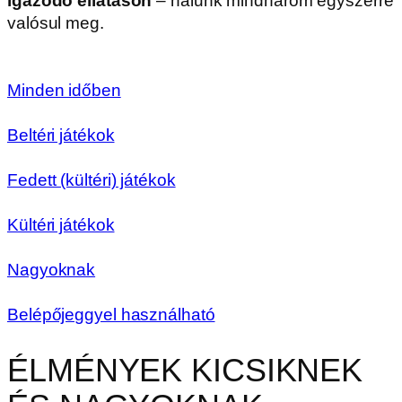
igazodó ellátáson
– nálunk mindhárom egyszerre
valósul meg.
Minden időben
Beltéri játékok
Fedett (kültéri) játékok
Kültéri játékok
Nagyoknak
Belépőjeggyel használható
ÉLMÉNYEK KICSIKNEK