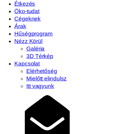
Étkezés
Öko-tudat
Cégeknek
Árak
Hűségprogram
Nézz Körül
Galéria
3D Térkép
Kapcsolat
Elérhetőség
Mielőtt elindulsz
Itt vagyunk