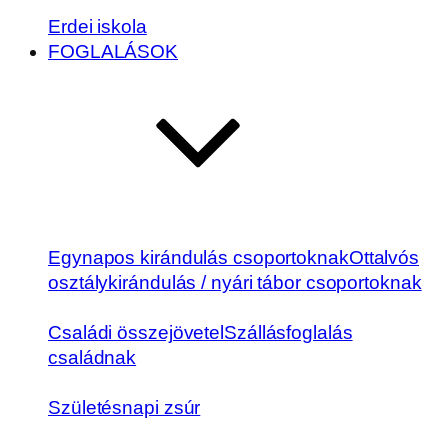
Erdei iskola
FOGLALÁSOK
Egynapos kirándulás csoportoknak
Ottalvós
osztálykirándulás / nyári tábor csoportoknak
Családi összejövetel
Szállásfoglalás
családnak
Születésnapi zsúr