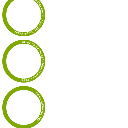
UTAZÁS Turisztikai Kommunikációs Díj pályázat
Az év ökoturisztikai létesítménye 2014
Üzleti Etikai díj 2015