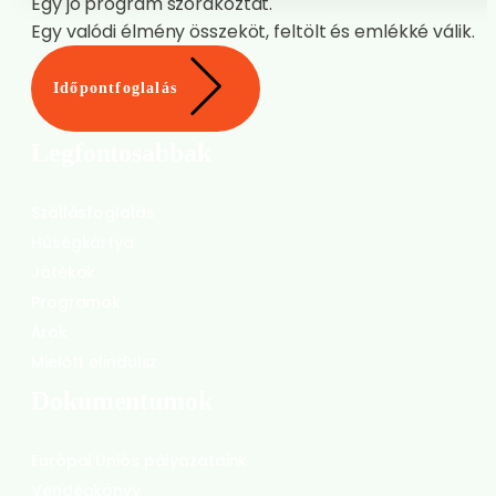
Egy jó program szórakoztat.
Egy valódi élmény összeköt, feltölt és emlékké válik.
Időpontfoglalás
Legfontosabbak
Szállásfoglalás
Hűségkártya
Játékok
Programok
Árak
Mielőtt elindulsz
Dokumentumok
Európai Uniós pályázataink
Vendégkönyv