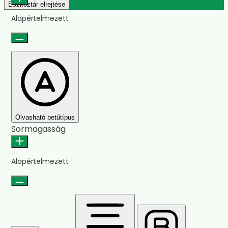
Eszköztár elrejtése
Alapértelmezett
Olvasható betűtípus
Sormagasság
Alapértelmezett