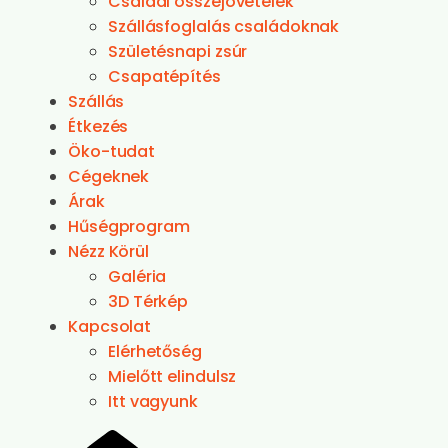
Családi összejövetelek
Szállásfoglalás családoknak
Születésnapi zsúr
Csapatépítés
Szállás
Étkezés
Öko-tudat
Cégeknek
Árak
Hűségprogram
Nézz Körül
Galéria
3D Térkép
Kapcsolat
Elérhetőség
Mielőtt elindulsz
Itt vagyunk