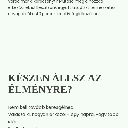
Várod már a karácsonyt? Mutasd meg a hozzád
érkezőknek is! Készítsünk együtt ajtódíszt természetes
anyagokból a 40 perces kreatív foglalkozáson!
KÉSZEN ÁLLSZ AZ
ÉLMÉNYRE?
Nem kell tovább keresgélned.
Válaszd ki, hogyan érkezel – egy napra, vagy több
időre.