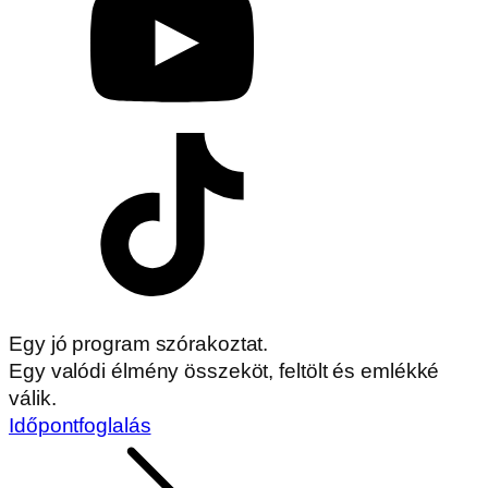
Egy jó program szórakoztat.
Egy valódi élmény összeköt, feltölt és emlékké
válik.
Időpontfoglalás