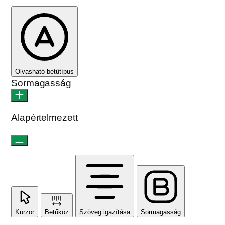
Kurzor
Betűköz
Szöveg igazítása
Sormagasság
Szín modulok
Kontraszt
Kontraszt
Monokromatikus
Orientáció modulok
Olvasási sor
Olvasási maszk
Képek elrejtése