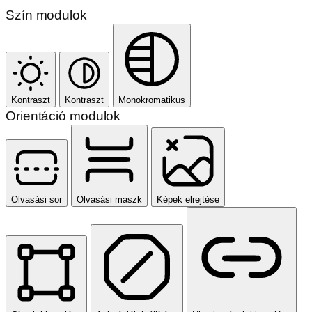
Címek kiemelése
Animációk leállítása
Hivatkozások kiemelése
Beállítások visszaállítása