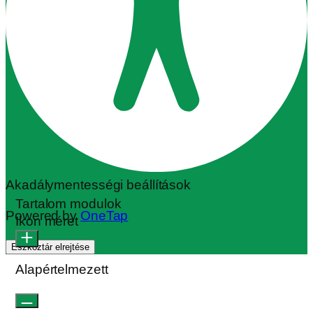
Eszköztár elrejtése
Alapértelmezett
Olvasható betűtípus
Sormagasság
Alapértelmezett