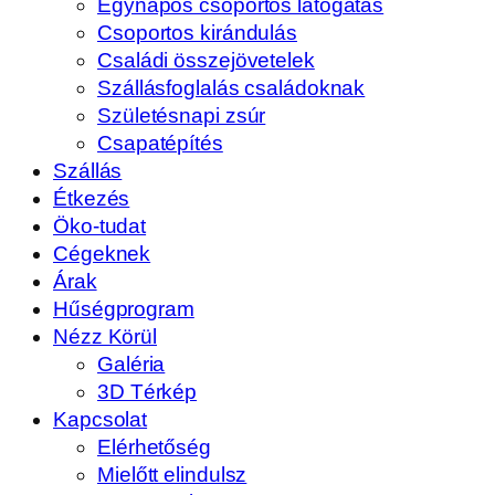
Egynapos csoportos látogatás
Csoportos kirándulás
Családi összejövetelek
Szállásfoglalás családoknak
Születésnapi zsúr
Csapatépítés
Szállás
Étkezés
Öko-tudat
Cégeknek
Árak
Hűségprogram
Nézz Körül
Galéria
3D Térkép
Kapcsolat
Elérhetőség
Mielőtt elindulsz