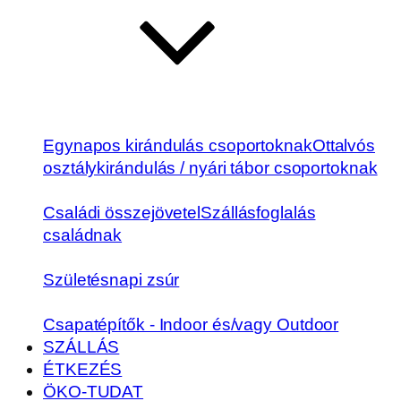
Egynapos kirándulás csoportoknak
Ottalvós
osztálykirándulás / nyári tábor csoportoknak
Családi összejövetel
Szállásfoglalás
családnak
Születésnapi zsúr
Csapatépítők - Indoor és/vagy Outdoor
SZÁLLÁS
ÉTKEZÉS
ÖKO-TUDAT