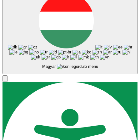
Akadálymentességi beállítások
Tartalom modulok
Powered by
OneTap
Ikon méret