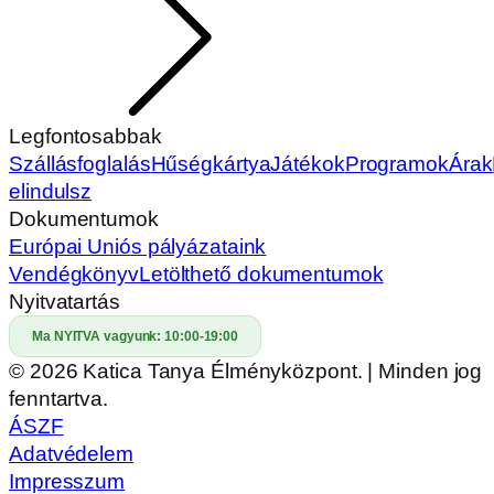
Legfontosabbak
Szállásfoglalás
Hűségkártya
Játékok
Programok
Árak
elindulsz
Dokumentumok
Európai Uniós pályázataink
Vendégkönyv
Letölthető dokumentumok
Nyitvatartás
Ma NYITVA vagyunk:
10:00-19:00
© 2026 Katica Tanya Élményközpont. | Minden jog
fenntartva.
ÁSZF
Adatvédelem
Impresszum