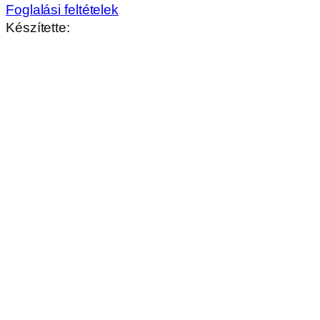
Foglalási feltételek
Készítette:
Kérdésed van?
Hívj minket!