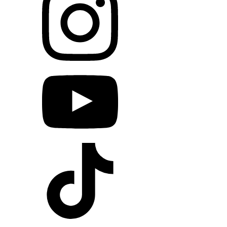
Egy jó program szórakoztat.
Egy valódi élmény összeköt, feltölt és emlékké
válik.
Időpontfoglalás
Legfontosabbak
Szállásfoglalás
Hűségkártya
Játékok
Programok
Árak
elindulsz
Dokumentumok
Európai Uniós pályázataink
Vendégkönyv
Letölthető dokumentumok
Nyitvatartás
Ma NYITVA vagyunk:
10:00-19:00