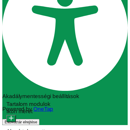
Kontraszt
Kontraszt
Monokromatikus
Orientáció modulok
Olvasási sor
Olvasási maszk
Képek elrejtése
Címek kiemelése
Animációk leállítása
Hivatkozások kiemelése