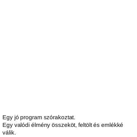
© 2026 Katica Tanya Élményközpont. | Minden jog
fenntartva.
ÁSZF
Adatvédelem
Impresszum
Foglalási feltételek
Készítette: