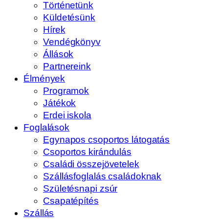
Történetünk
Küldetésünk
Hírek
Vendégkönyv
Állások
Partnereink
Élmények
Programok
Játékok
Erdei iskola
Foglalások
Egynapos csoportos látogatás
Csoportos kirándulás
Családi összejövetelek
Szállásfoglalás családoknak
Születésnapi zsúr
Csapatépítés
Szállás