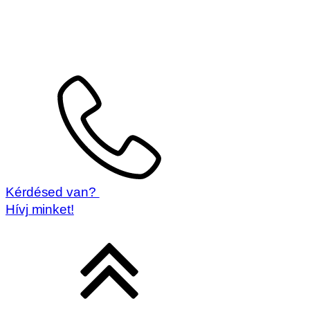
Akadálymentességi beállítások
Tartalom modulok
Powered by
OneTap
Ikon méret
Eszköztár elrejtése
Alapértelmezett