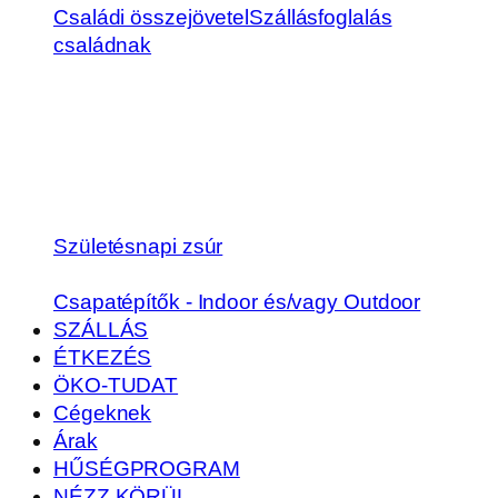
Családi összejövetel
Szállásfoglalás
családnak
Születésnapi zsúr
Csapatépítők - Indoor és/vagy Outdoor
SZÁLLÁS
ÉTKEZÉS
ÖKO-TUDAT
Cégeknek
Árak
HŰSÉGPROGRAM
NÉZZ KÖRÜL