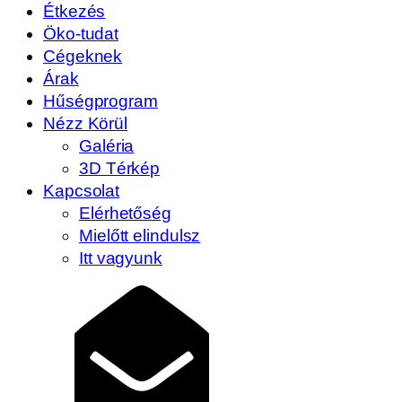
Étkezés
Öko-tudat
Cégeknek
Árak
Hűségprogram
Nézz Körül
Galéria
3D Térkép
Kapcsolat
Elérhetőség
Mielőtt elindulsz
Itt vagyunk