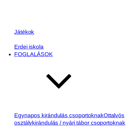
Játékok
Erdei iskola
FOGLALÁSOK
Egynapos kirándulás csoportoknak
Ottalvós
osztálykirándulás / nyári tábor csoportoknak