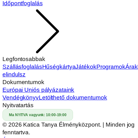
Kérdésed van?
Hívj minket!