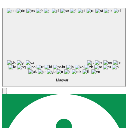
Olvasható betűtípus
Sormagasság
Alapértelmezett
Kurzor
Betűköz
Szöveg igazítása
Sormagasság
Szín modulok