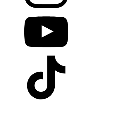
Egy jó program szórakoztat.
Egy valódi élmény összeköt, feltölt és emlékké
válik.
Időpontfoglalás
Legfontosabbak
Szállásfoglalás
Hűségkártya
Játékok
Programok
Árak
elindulsz
Dokumentumok
Európai Uniós pályázataink
Vendégkönyv
Letölthető dokumentumok
Nyitvatartás