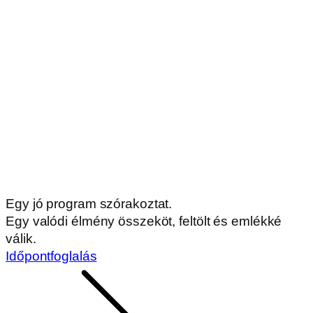
Ma NYITVA vagyunk:
10:00-19:00
© 2026 Katica Tanya Élményközpont. | Minden jog
fenntartva.
ÁSZF
Adatvédelem
Impresszum
Foglalási feltételek
Készítette: