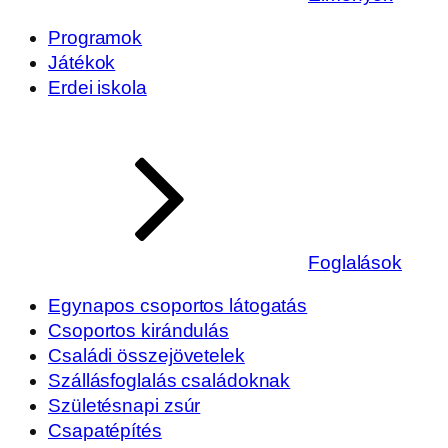
Programok
Játékok
Erdei iskola
Foglalások
Egynapos csoportos látogatás
Csoportos kirándulás
Családi összejövetelek
Szállásfoglalás családoknak
Születésnapi zsúr
Csapatépítés