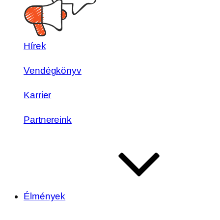
Hírek
Vendégkönyv
Karrier
Partnereink
Élmények