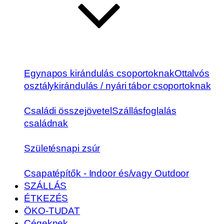
Egynapos kirándulás csoportoknak
Ottalvós
osztálykirándulás / nyári tábor csoportoknak
Családi összejövetel
Szállásfoglalás
családnak
Születésnapi zsúr
Csapatépítők - Indoor és/vagy Outdoor
SZÁLLÁS
ÉTKEZÉS
ÖKO-TUDAT
Cégeknek