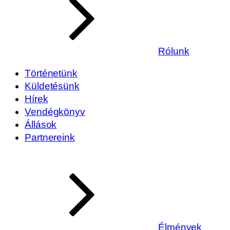
Rólunk
Történetünk
Küldetésünk
Hírek
Vendégkönyv
Állások
Partnereink
Élmények