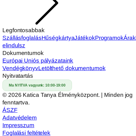
Kérdésed van?
Hívj minket!