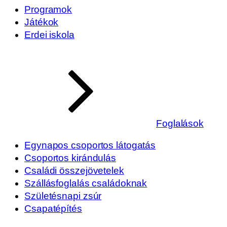
Programok
Játékok
Erdei iskola
Foglalások
Egynapos csoportos látogatás
Csoportos kirándulás
Családi összejövetelek
Szállásfoglalás családoknak
Születésnapi zsúr
Csapatépítés