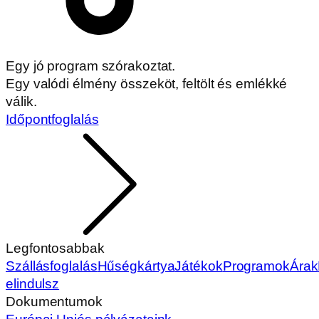
Egy jó program szórakoztat.
Egy valódi élmény összeköt, feltölt és emlékké
válik.
Időpontfoglalás
Legfontosabbak
Szállásfoglalás
Hűségkártya
Játékok
Programok
Árak
elindulsz
Dokumentumok