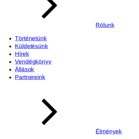
Rólunk
Történetünk
Küldetésünk
Hírek
Vendégkönyv
Állások
Partnereink
Élmények