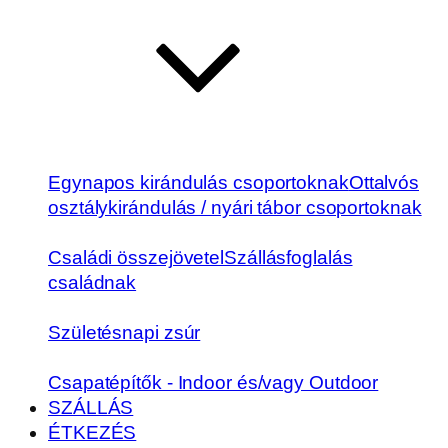
Egynapos kirándulás csoportoknak
Ottalvós
osztálykirándulás / nyári tábor csoportoknak
Családi összejövetel
Szállásfoglalás
családnak
Születésnapi zsúr
Csapatépítők - Indoor és/vagy Outdoor
SZÁLLÁS
ÉTKEZÉS