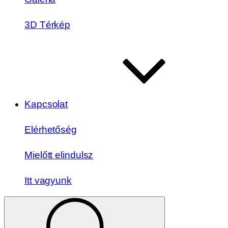
3D Térkép
Kapcsolat
Elérhetőség
Mielőtt elindulsz
Itt vagyunk