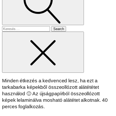
Search
for
Minden étkezés a kedvenced lesz, ha ezt a
tarkabarka képekből összeollózott alátététet
használod 🙂 Az újságpapírból összeollózott
képek lelaminálva mosható alátétet alkotnak. 40
perces foglalkozás.