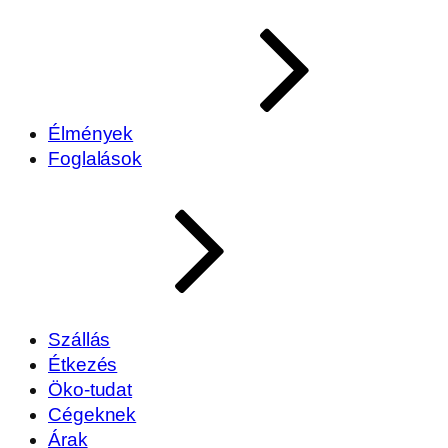
Élmények
Foglalások
Szállás
Étkezés
Öko-tudat
Cégeknek
Árak